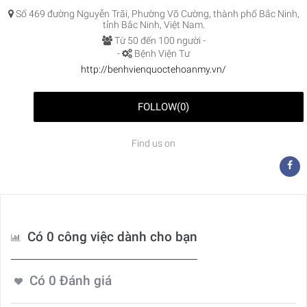
Số 469 đường Nguyễn Trãi, Phường Võ Cường, thành phố Bắc Ninh,
tỉnh Bắc Ninh, Việt Nam.
Từ 50 đến 100 người -
-
Bệnh Viện Tư
http://benhvienquoctehoanmy.vn/
FOLLOW
(
0
)
Find us on
Có 0 công việc dành cho bạn
Có
0
Đánh giá