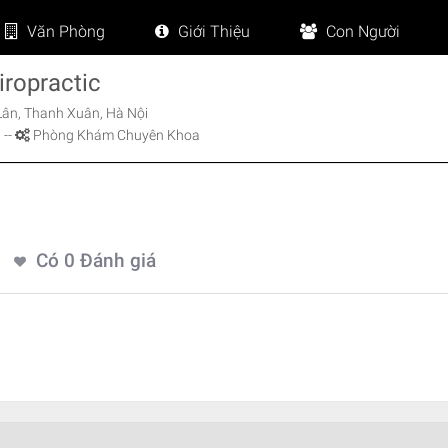
Văn Phòng
Giới Thiệu
Con Người
iropractic
ân, Thanh Xuân, Hà Nội
 -
-
Phòng Khám Chuyên Khoa
Có
0
Đánh giá