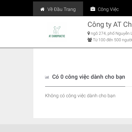
Về Đầu Trang
Công Việc
Công ty AT Ch
ngõ 274, phố Nguyễn L
Từ 100 đến 500 người
Có 0 công việc dành cho bạn
Không có công việc dành cho bạn