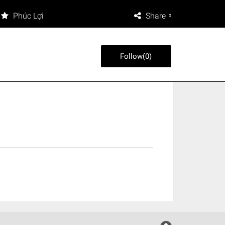
Phúc Lợi
Share
Follow
(
0
)