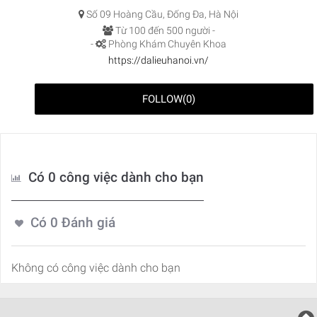
Số 09 Hoàng Cầu, Đống Đa, Hà Nội
Từ 100 đến 500 người -
-
Phòng Khám Chuyên Khoa
https://dalieuhanoi.vn/
FOLLOW
(
0
)
Có 0 công việc dành cho bạn
Có
0
Đánh giá
Không có công việc dành cho bạn