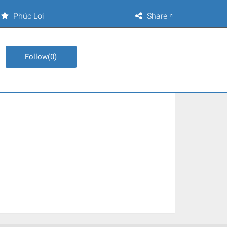
Phúc Lợi
Share
Follow
(
0
)