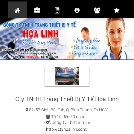
Cty TNHH Trang Thiết Bị Y Tế Hoa Linh
82/57 Đinh Bộ Lĩnh, Q. Bình Thạnh, Tp HCM
Từ 10 đến 50 người -
-
Công Ty Thiết Bị Y Tế
http://ctyhoalinh.com/