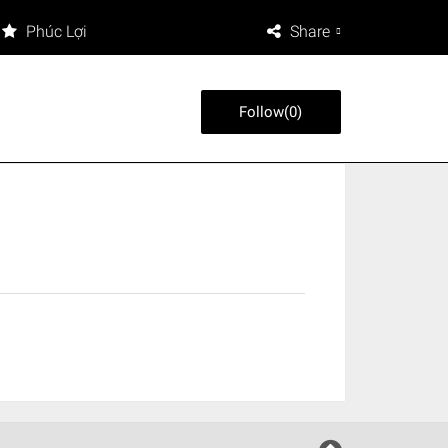
Phúc Lợi
Share
Follow
(
0
)