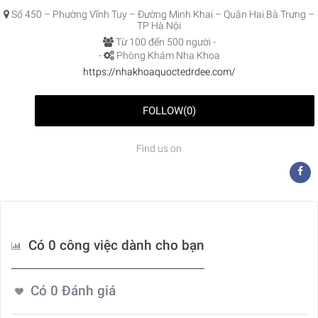
Số 450 – Phường Vĩnh Tuy – Đường Minh Khai – Quận Hai Bà Trưng –
TP Hà Nội
Từ 100 đến 500 người -
-
Phòng Khám Nha Khoa
https://nhakhoaquoctedrdee.com/
FOLLOW
(
0
)
Find us on
Có 0 công việc dành cho bạn
Có
0
Đánh giá