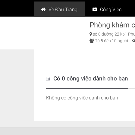
Về Đầu Trang
Công Việc
Phòng khám c
số 8 đường 22 kp1 Ph
Từ 5 đến 10 người -
-
Có 0 công việc dành cho bạn
Không có công việc dành cho bạn