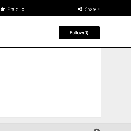
Phúc Lợi
Share
Follow
(
0
)