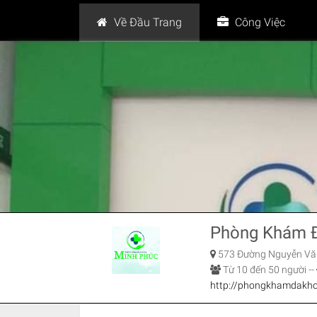
Về Đầu Trang
Công Việc
Phòng Khám Đ
573 Đường Nguyễn Văn 
Từ 10 đến 50 người -
-
http://phongkhamdakh