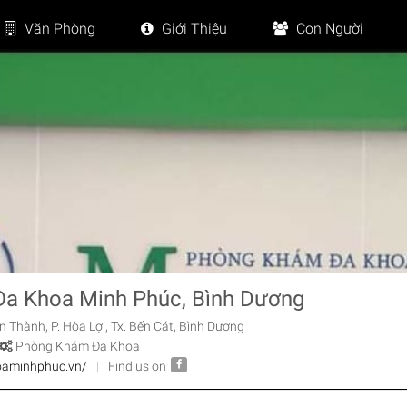
Văn Phòng
Giới Thiệu
Con Người
a Khoa Minh Phúc, Bình Dương
Thành, P. Hòa Lợi, Tx. Bến Cát, Bình Dương
Phòng Khám Đa Khoa
oaminhphuc.vn/
|
Find us on