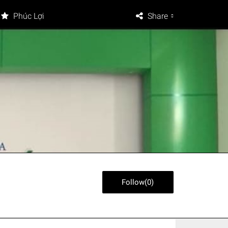
Phúc Lợi
Share
Follow
(
0
)