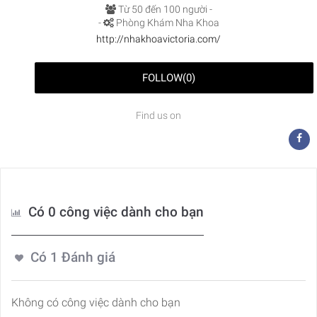
Từ 50 đến 100 người -
-
Phòng Khám Nha Khoa
http://nhakhoavictoria.com/
FOLLOW
(
0
)
Find us on
Có 0 công việc dành cho bạn
Có
1
Đánh giá
Không có công việc dành cho bạn