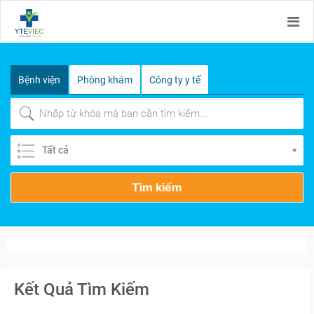
Bệnh viện
Phòng khám
Công ty y tế
Tất cả
Tìm kiếm
Kết Quả Tìm Kiếm