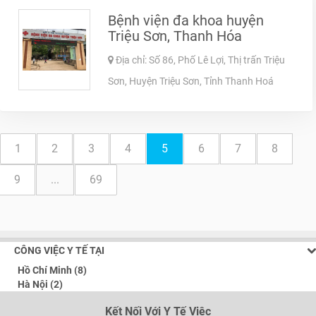
Bệnh viện đa khoa huyện
Triệu Sơn, Thanh Hóa
Địa chỉ: Số 86, Phố Lê Lợi, Thị trấn Triệu
Sơn, Huyện Triệu Sơn, Tỉnh Thanh Hoá
1
2
3
4
5
6
7
8
9
...
69
CÔNG VIỆC Y TẾ TẠI
Hồ Chí Minh (8)
Hà Nội (2)
Kết Nối Với Y Tế Việc