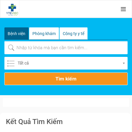
Bệnh viện
Phòng khám
Công ty y tế
Tất cả
Tìm kiếm
Kết Quả Tìm Kiếm