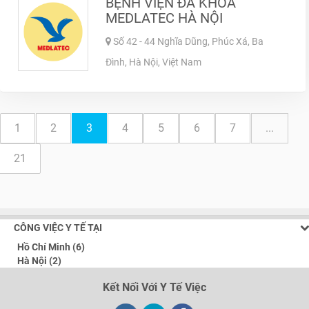
BỆNH VIỆN ĐA KHOA
MEDLATEC HÀ NỘI
Số 42 - 44 Nghĩa Dũng, Phúc Xá, Ba
Đình, Hà Nội, Việt Nam
1
2
3
4
5
6
7
...
21
CÔNG VIỆC Y TẾ TẠI
Hồ Chí Minh (6)
Hà Nội (2)
Kết Nối Với Y Tế Việc