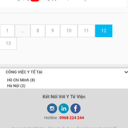
1
...
8
9
10
11
12
13
CÔNG VIỆC Y TẾ TẠI
Hồ Chí Minh (8)
Hà Nội (2)
Kết Nối Với Y Tế Việc
Hotline :
0968 224 244