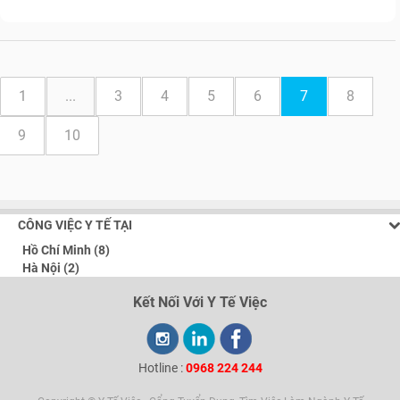
1
...
3
4
5
6
7
8
9
10
CÔNG VIỆC Y TẾ TẠI
Hồ Chí Minh (8)
Hà Nội (2)
Kết Nối Với Y Tế Việc
Hotline :
0968 224 244