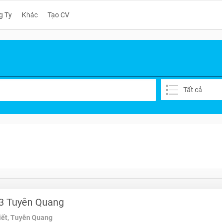
g Ty
Khác
Tạo CV
Tất cả
3 Tuyên Quang
hiết, Tuyên Quang