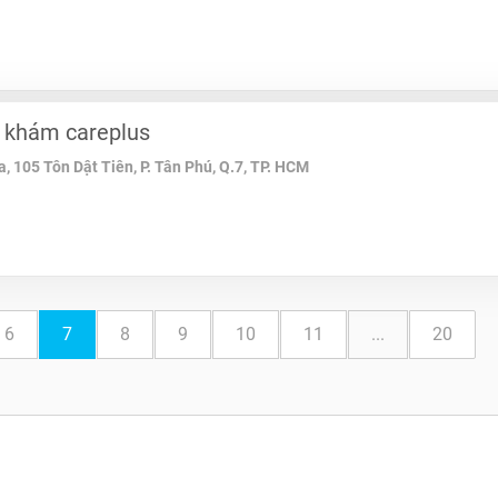
 khám careplus
a, 105 Tôn Dật Tiên, P. Tân Phú, Q.7, TP. HCM
6
7
8
9
10
11
...
20