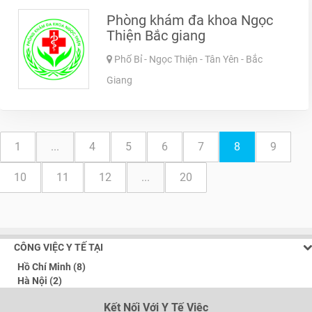
Phòng khám đa khoa Ngọc
Thiện Bắc giang
Phố Bỉ - Ngọc Thiện - Tân Yên - Bắc
Giang
1
...
4
5
6
7
8
9
10
11
12
...
20
CÔNG VIỆC Y TẾ TẠI
Hồ Chí Minh (8)
Hà Nội (2)
Kết Nối Với Y Tế Việc